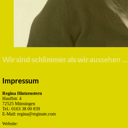
... und besser als Sie denken!
Impressum
Regina Hintzenstern
Hauffstr. 4
72525 Münsingen
Tel.: 0163 38 00 839
E-Mail: regina@reginate.com
Website:
https://www.reginahintzenstern.de