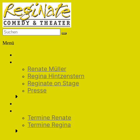
Skip
to
content
Reginate
Menü
Comedy
Lust auf Theater
&
Reginate
Theater
Renate Müller
Regina Hintzenstern
Reginate on Stage
Presse
Was uns ausmacht
Wann und wo wir spielen
Termine Renate
Termine Regina