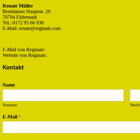
Renate Müller
Bernhäuser Hauptstr. 29
70794 Filderstadt
Tel.: 0172 95 66 930
E-Mail: renate@reginate.com
E-Mail von Reginate:
info@reginate.com
Website von Reginate:
www.reginate.com
Kontakt
Name
Vorname
Nach
E-Mail
*